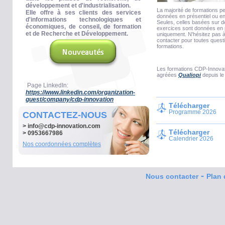
développement et d'industrialisation.
La majorité de formations p
Elle offre à ses clients des services
données en présentiel ou en
d'informations technologiques et
Seules, celles basées sur 
économiques, de conseil, de formation
exercices sont données en 
et de Recherche et Développement.
uniquement. N'hésitez pas 
contacter pour toutes quest
formations.
Les formations CDP-Innovat
agréées
Qualiopi
depuis le
Page LinkedIn:
https://www.linkedin.com/organization-
guest/company/cdp-innovation
Télécharger
Programme 2026
CONTACTEZ-NOUS
>
info@cdp-innovation.com
Télécharger
> 0953667986
Calendrier 2026
Nos coordonnées complètes
-
Nous contacter
Plan 